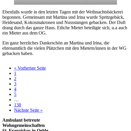
Ebenfalls wurde in den letzten Tagen mit der Weihnachtsbäckerei
begonnen. Gemeinsam mit Martina und Irina wurde Spritzgebäck,
Heidesand, Kokosmakronen und Nussstangen gebacken. Der Duft
drang durch das ganze Haus. Etliche Mieter beteiligte sich, u.a auch
ein Mieter aus dem OG.
Ein ganz herzliches Dankeschön an Martina und Irina, die
ehrenamtlich die vielen Plätzchen mit den Mietern/innen in der WG
gebacken haben.
aufrufen
« Vorherige Seite
Seite
1
Seite
2
Seite
3
Seite
4
Seite
5
Weggelassene
…
Zwischenseiten
Seite
138
aufrufen
Nächste Seite
»
Seitenspalte
Ambulant betreute
Wohngemeinschaften
St. Franziskus in Oelde