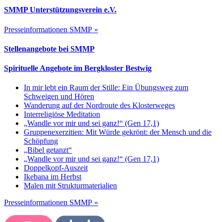
SMMP Unterstützungsverein e.V.
Presseinformationen SMMP »
Stellenangebote bei SMMP
Spirituelle Angebote im Bergkloster Bestwig
In mir lebt ein Raum der Stille: Ein Übungsweg zum
Schweigen und Hören
Wanderung auf der Nordroute des Klosterweges
Interreligiöse Meditation
„Wandle vor mir und sei ganz!“ (Gen 17,1)
Gruppenexerzitien: Mit Würde gekrönt: der Mensch und die
Schöpfung
„Bibel getanzt“
„Wandle vor mir und sei ganz!“ (Gen 17,1)
Doppelkopf-Auszeit
Ikebana im Herbst
Malen mit Strukturmaterialien
Presseinformationen SMMP »