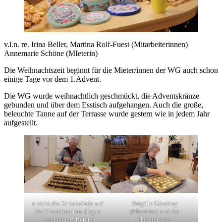
v.l.n. re. Irina Beller, Martina Rolf-Fuest (Mitarbeiterinnen)
Annemarie Schöne (MIeterin)
Die Weihnachtszeit beginnt für die Mieter/innen der WG auch schon
einige Tage vor dem 1.Advent.
Die WG wurde weihnachtlich geschmückt, die Adventskränze
gebunden und über dem Esstisch aufgehangen. Auch die große,
beleuchte Tanne auf der Terrasse wurde gestern wie in jedem Jahr
aufgestellt.
steicht die Schokolade auf
Brigitte Gössling
die Nusshörnchen (Egon
(Mieterin) und der
Lesemann -Mieter-)
Hagelzucker