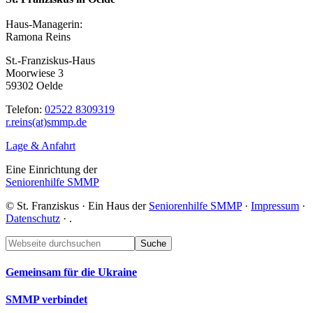
Haus-Managerin:
Ramona Reins
St.-Franziskus-Haus
Moorwiese 3
59302 Oelde
Telefon:
02522 8309319
r.reins(at)smmp.de
Lage & Anfahrt
Eine Einrichtung der
Seniorenhilfe SMMP
© St. Franziskus · Ein Haus der
Seniorenhilfe SMMP
·
Impressum
·
Datenschutz
·
.
Footer
Webseite
durchsuchen
Gemeinsam für die Ukraine
SMMP verbindet