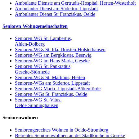
Ambulante Dienste am Gertrudis-Hospital, Herten-Westerholt
Ambulanter Dienst am Südertor, Lippstadt
Ambulanter Dienst St. Franziskus, Oelde
Senioren-Wohngemeinschaften
Senioren-WG St. Lambertus,
Ahlen-Dolberg
Senioren-WGs St. Ida, Dorsten-Holsterhausen
Senioren-WG am Bergkloster, Bestwig
Senioren-WG im Haus Maria, Geseke
Senioren-WG St. Pankratius,
Geseke-Störmede
Senioren-WGs St. Martinus, Herten
Senioren-WGs am Südertor, Lippstadt
Senioren-WG Maria, Lippstadt-Bökenförde
Senioren-WGs St. Franziskus, Oelde
Senioren-WG St. Vitus,
Oelde-Sünninghausen
Seniorenwohnen
Seniorengerechtes Wohnen in Oelde-Stromberg
Betreutes Seniorenwohnen an der Stadtkirche in Geseke