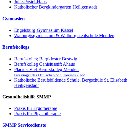
Julie-Postel-Haus
Katholischer Bergkindergarten Heiligenstadt
Gymnasien
Engelsburg-Gymnasium Kassel
Walburgisgymnasium & Walburgisrealschule Menden
Berufskollegs
Berufskolleg Bergkloster Bestwig
Berufskolleg Canisiusstift Ahaus
Placida-Viel-Berufskolleg Menden
Preisträger des Deutschen Schulpreises 2022
Katholische Berufsbildende Schule, Bergschule St. Elisabeth
Heiligenstadt
Gesundheitshilfe SMMP
Praxis für Ergo­therapie
Praxis für Physio­therapie
SMMP Servicedienste