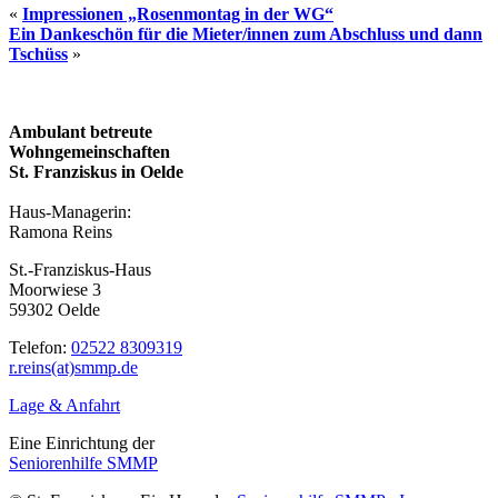
«
Impressionen „Rosenmontag in der WG“
Ein Dankeschön für die Mieter/innen zum Abschluss und dann
Tschüss
»
Seitenspalte
Ambulant betreute
Wohngemeinschaften
St. Franziskus in Oelde
Haus-Managerin:
Ramona Reins
St.-Franziskus-Haus
Moorwiese 3
59302 Oelde
Telefon:
02522 8309319
r.reins(at)smmp.de
Lage & Anfahrt
Eine Einrichtung der
Seniorenhilfe SMMP