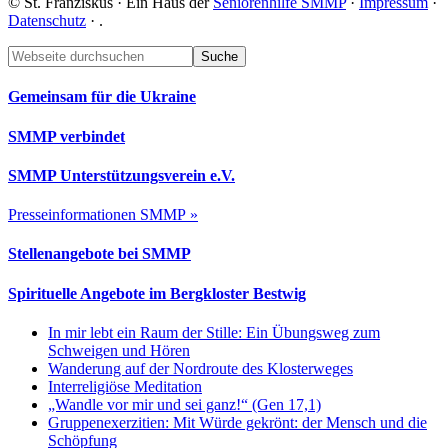
© St. Franziskus · Ein Haus der
Seniorenhilfe SMMP
·
Impressum
·
Datenschutz
·
.
Footer
Webseite
durchsuchen
Gemeinsam für die Ukraine
SMMP verbindet
SMMP Unterstützungsverein e.V.
Presseinformationen SMMP »
Stellenangebote bei SMMP
Spirituelle Angebote im Bergkloster Bestwig
In mir lebt ein Raum der Stille: Ein Übungsweg zum
Schweigen und Hören
Wanderung auf der Nordroute des Klosterweges
Interreligiöse Meditation
„Wandle vor mir und sei ganz!“ (Gen 17,1)
Gruppenexerzitien: Mit Würde gekrönt: der Mensch und die
Schöpfung