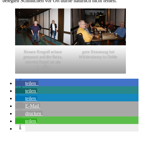
belegten Schnittchen vor Ort durfte natürlich nicht fehlen.
Renate Krogull schaut
gute Stimmung bei
gespannt auf die Bahn,
Mühlenkamp in Oelde
wieviel Kegel hat sie
getroffen
teilen
teilen
teilen
E-Mail
drucken
teilen